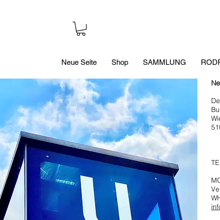
Neue Seite
Shop
SAMMLUNG
RODR
Ne
De
Bu
Wi
51
De
TE
MO
Ve
W
in