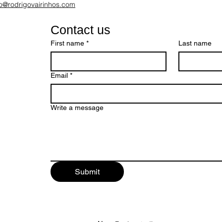
fo@rodrigovairinhos.com
Contact us
First name
*
Last name
Email
*
Write a message
Submit