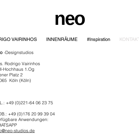
neo
IGO VAIRINHOS
INNENRÄUME
#Inspiration
KONTAK
o
-Designstudios
​
s. Rodrigo Vairinhos
ll-Hochhaus 1.Og
ener Platz 2
065
Köln (Köln)
utschland
L.: +49 (0)221-64 06 23 75
B.: +49 (0)176 20 99 39 04
rfügbare Anwendungen:
HATSAPP
fo@neo-studios.de